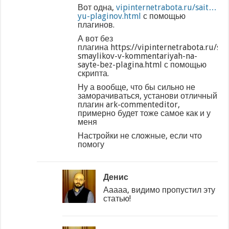
Вот одна,
vipinternetrabota.ru/sait…
yu-plaginov.html
с помощью
плагинов.
А вот без
плагина https://vipinternetrabota.ru/sai
smaylikov-v-kommentariyah-na-
sayte-bez-plagina.html с помощью
скрипта.
Ну а вообще, что бы сильно не
заморачиваться, установи отличный
плагин ark-commenteditor,
примерно будет тоже самое как и у
меня
Настройки не сложные, если что
помогу
Денис
Ааааа, видимо пропустил эту
статью!